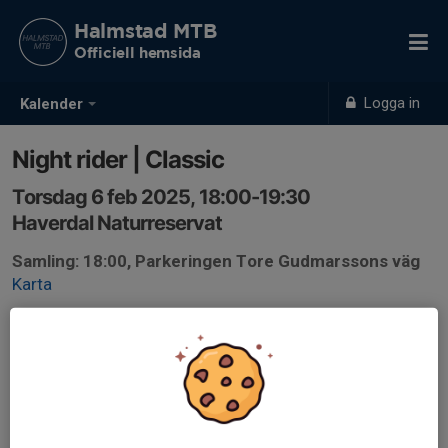
Halmstad MTB
Officiell hemsida
Logga in
Kalender
Night rider | Classic
Torsdag 6 feb 2025, 18:00-19:30
Haverdal Naturreservat
Samling: 18:00, Parkeringen Tore Gudmarssons väg
Karta
Välkommen till Night rider Classic!
FORMAT
3x10 min intervall på olika loopar på snabba lättcyklade
stigar.