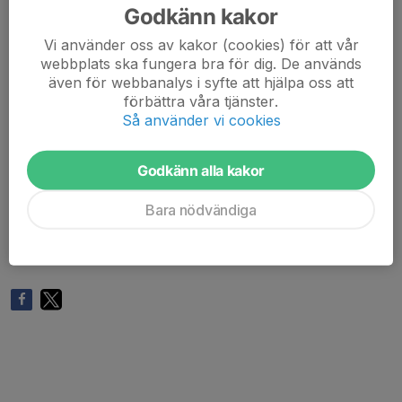
PLATS
Godkänn kakor
Samling vid "Parkering Lynga Havsbad", där Tore
Vi använder oss av kakor (cookies) för att vår
Gudmarssons väg slutar vid havet. Se Google maps:
webbplats ska fungera bra för dig. De används
https://maps.app.goo.gl/aCtTMU6B3CoYw7yC8
även för webbanalys i syfte att hjälpa oss att
förbättra våra tjänster.
FÖR VEM ?
Så använder vi cookies
Alla är välkomna att vara med oavsett om du är
klubbmedlem eller ej. Nybörjare eller erfaren cyklist. Vi
Godkänn alla kakor
rekommenderar en eller flera starka lampor.
Bara nödvändiga
OM
Trail rider arrangeras av Team CYKLAMERA och
Halmstad MTB