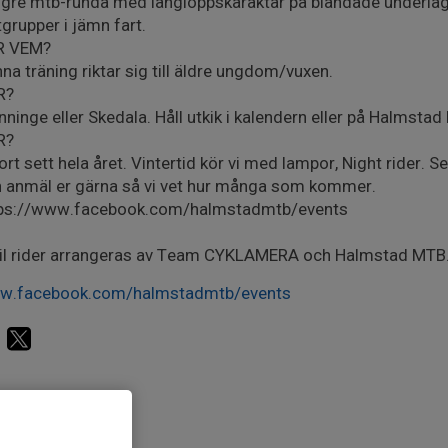
gre mtb-runda med långloppskaraktär på blandade underlag.
tgrupper i jämn fart.
R VEM?
na träning riktar sig till äldre ungdom/vuxen.
R?
nninge eller Skedala. Håll utkik i kalendern eller på Halmst
R?
tort sett hela året. Vintertid kör vi med lampor, Night rider. 
 anmäl er gärna så vi vet hur många som kommer.
tps://www.facebook.com/halmstadmtb/events
il rider arrangeras av Team CYKLAMERA och Halmstad MTB
w.facebook.com/halmstadmtb/events