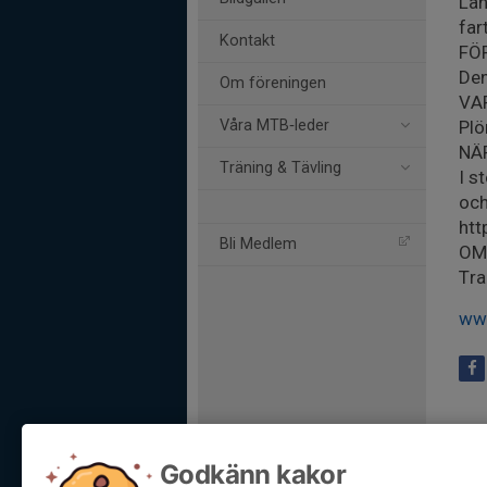
Län
far
Kontakt
FÖ
Den
Om föreningen
VA
Våra MTB‑leder
Plö
NÄ
Träning & Tävling
I s
och
ht
Bli Medlem
OM
Tra
ww
Godkänn kakor