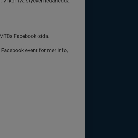
 Vi kör två stycken ledarledda
ad MTBs Facebook-sida.
Se Facebook event för mer info,
.