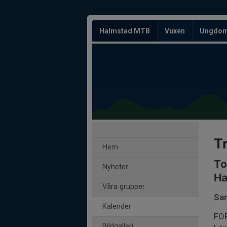
Halmstad MTB
Vuxen
Ungdo
Tr
Hem
To
Nyheter
Ha
Våra grupper
Sam
Kalender
FO
Bildgalleri