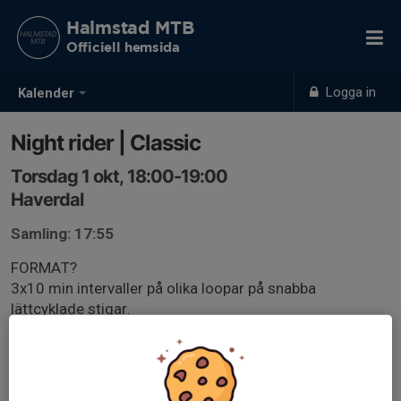
Halmstad MTB
Officiell hemsida
Logga in
Kalender
Night rider | Classic
Torsdag 1 okt, 18:00-19:00
Haverdal
Samling: 17:55
FORMAT?
3x10 min intervaller på olika loopar på snabba
lättcyklade stigar.
FÖR VEM?
Alla är välkomna att vara med oavsett om du är
klubbmedlem eller ej. Denna träning riktar sig till äldre
ungdom/vuxen.