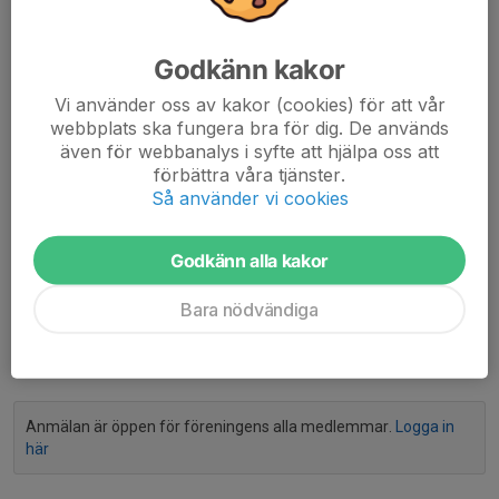
VAR?
Haverdal, Eketånga eller Plönninge. Håll utkik i kalendern
Godkänn kakor
eller på Halmstad MTBs Facebook-sida.
NÄR?
Vi använder oss av kakor (cookies) för att vår
I stort sett hela året. Vintertid kör vi med lampor, Night
webbplats ska fungera bra för dig. De används
rider. Se Facebook event för mer info, och anmäl er
även för webbanalys i syfte att hjälpa oss att
gärna så vi vet hur många som kommer.
förbättra våra tjänster.
https://www.facebook.com/halmstadmtb/events
Så använder vi cookies
OM
Trail rider arrangeras av Team CYKLAMERA och
Godkänn alla kakor
Halmstad MTB.
Bara nödvändiga
www.facebook.com/halmstadmtb/events
Anmälan är öppen för föreningens alla medlemmar.
Logga in
här