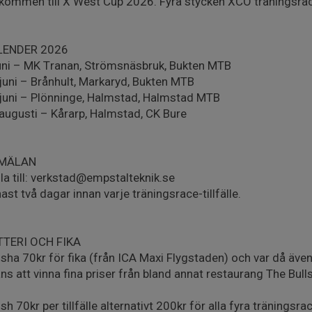
kommen till X West Cup 2026. Fyra stycken XCO träningsra
LENDER 2026
uni – MK Tranan, Strömsnäsbruk, Bukten MTB
juni – Brånhult, Markaryd, Bukten MTB
juni – Plönninge, Halmstad, Halmstad MTB
augusti – Kårarp, Halmstad, CK Bure
MÄLAN
la till: verkstad@empstalteknik.se
ast två dagar innan varje träningsrace-tillfälle.
TTERI OCH FIKA
sha 70kr för fika (från ICA Maxi Flygstaden) och var då även 
ns att vinna fina priser från bland annat restaurang The Bull
sh 70kr per tillfälle alternativt 200kr för alla fyra träningsrace