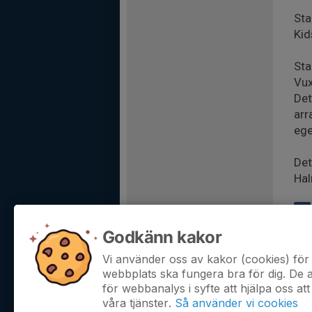
Sta
Kid
Sta
Vux
Det
arr
ege
Det
Hal
Godkänn kakor
An
Vi använder oss av kakor (cookies) för 
webbplats ska fungera bra för dig. De
för webbanalys i syfte att hjälpa oss att
våra tjänster.
Så använder vi cookies