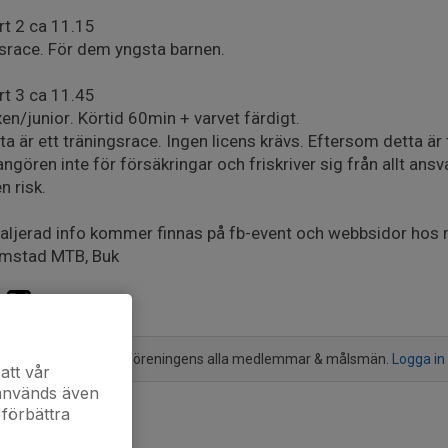
rt 2 ca 11.15
srace. För dem yngsta barnen.
rt 3 ca 11.45
en/junior. Körtid 60min + varvet färdigt.
ta är ett träningsrace. Ingen licens krävs. Eftersom detta är t
angören inte för försäkringar och friskriver sig från allt ans
n risk.
aljerad info kommer finnas på fb-event och webbsidor hos r
mstad MTB, Buk
mälan är öppen för föreningens alla medlemmar & målsmän.
Logga in
att vår
 används även
 förbättra