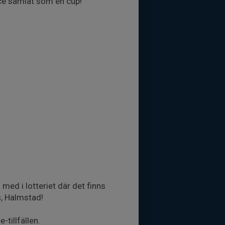
ce samlat som en cup!
med i lotteriet där det finns
s, Halmstad!
-tillfällen.