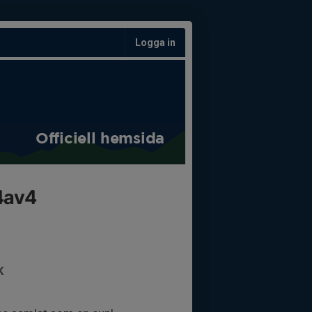
Logga in
Officiell hemsida
4av4
K