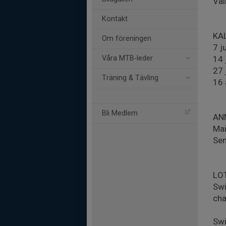
Väl
Kontakt
KA
Om föreningen
7 j
Våra MTB‑leder
14 
27 
Träning & Tävling
16 
Bli Medlem
AN
Mai
Sen
LO
Swi
cha
Swi