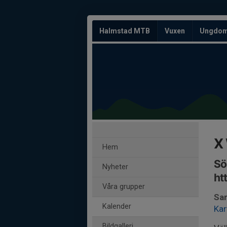
Halmstad MTB
Vuxen
Ungdo
X
Hem
Sö
Nyheter
ht
Våra grupper
Sam
Kalender
Kar
Bildgalleri