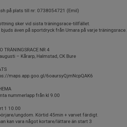
sh på plats till nr: 0738054721 (Emil)
ottning sker vid sista träningsrace-tillfället.
 bjuds även på sportdryck från Umara på varje träningsrace.
FO TRÄNINGSRACE NR 4
augusti – Kårarp, Halmstad, CK Bure
ATS
ps://maps.app.goo.gl/6oaursyQjmNcpQAK6
HEMA
ta nummerlapp från kl 9.00
rt 1 10.00
örjare/ungdom. Körtid 45min + varvet färdigt.
an kan vara något kortare/lättare än start 3