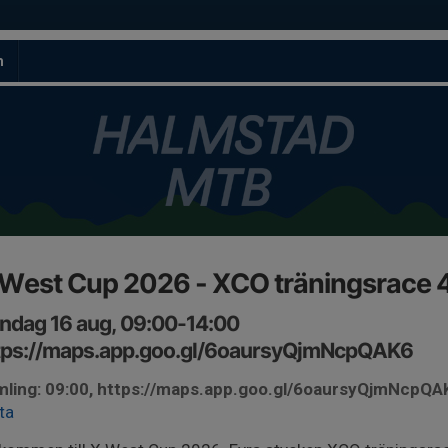
m
 West Cup 2026 - XCO träningsrace 
ndag 16 aug, 09:00-14:00
tps://maps.app.goo.gl/6oaursyQjmNcpQAK6
ling: 09:00, https://maps.app.goo.gl/6oaursyQjmNcpQA
ta