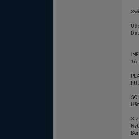
Swi
Utl
Det
IN
16 
PL
htt
SC
Häm
Sta
Nyb
Ban