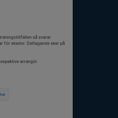
räningstillfällen så svarar
var för skador. Deltagande sker på
espektive arrangör.
 här