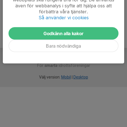
maps.app.goo.gl/kQ7ACzokVe26d5Vv8
även för webbanalys i syfte att hjälpa oss att
förbättra våra tjänster.
Så använder vi cookies
Godkänn alla kakor
Bara nödvändiga
För
smarta
idrottsföreningar
Välj version:
Mobil
|
Desktop