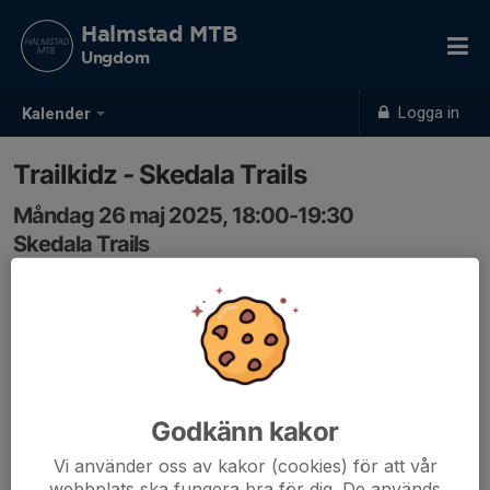
Halmstad MTB
Ungdom
Logga in
Kalender
Trailkidz - Skedala Trails
Måndag 26 maj 2025, 18:00-19:30
Skedala Trails
Samling: 17:50, Grusparkeringen vid Skedala Trails
Karta
På måndag så kör vi träning i Skedala. Samling på vid
informationstavlan "Skedala Trails"
Se kartlänk.
Godkänn kakor
Välkomna!
Vi använder oss av kakor (cookies) för att vår
webbplats ska fungera bra för dig. De används