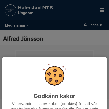
Halmstad MTB
Ungdom
Logga in
Medlemmar
Alfred Jönsson
Godkänn kakor
Vi använder oss av kakor (cookies) för att vår
webbplats ska fungera bra för dig. De används
Ålder
13 år