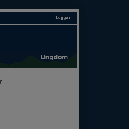
Logga in
Ungdom
r