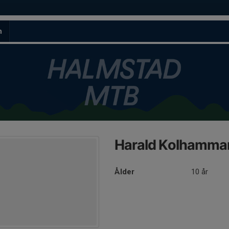
m
Harald Kolhamma
Ålder
10 år