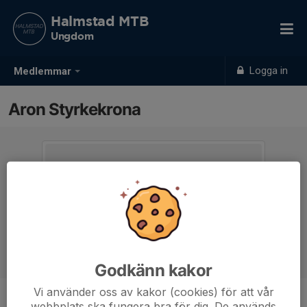
Halmstad MTB
Ungdom
Logga in
Medlemmar
Aron Styrkekrona
Godkänn kakor
Vi använder oss av kakor (cookies) för att vår
webbplats ska fungera bra för dig. De används
Ålder
11 år