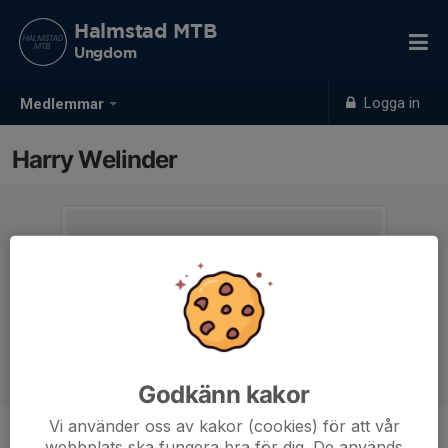
Halmstad MTB
Ungdom
Logga in
Medlemmar
Harry Welinder
Godkänn kakor
Vi använder oss av kakor (cookies) för att vår
webbplats ska fungera bra för dig. De används
Ålder
13 år