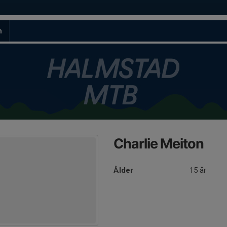
m
Charlie Meiton
Ålder
15 år