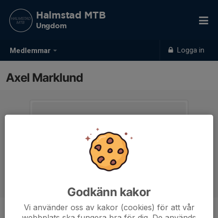
Halmstad MTB
Ungdom
Logga in
Medlemmar
Axel Marklund
Godkänn kakor
Vi använder oss av kakor (cookies) för att vår
webbplats ska fungera bra för dig. De används
Ålder
12 år