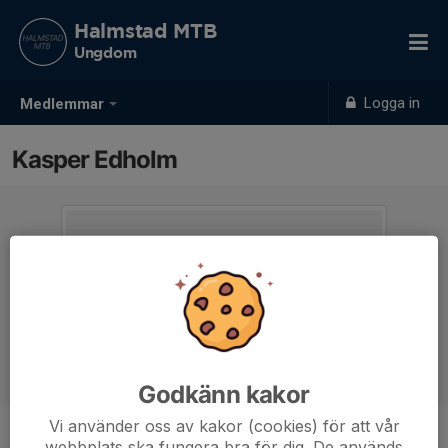
Halmstad MTB
Ungdom
Logga in
Medlemmar
Kasper Edholm
Godkänn kakor
Vi använder oss av kakor (cookies) för att vår
webbplats ska fungera bra för dig. De används
Ålder
7 år