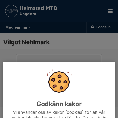
Halmstad MTB
Ungdom
Logga in
Medlemmar
Vilgot Nehlmark
Godkänn kakor
Vi använder oss av kakor (cookies) för att vår
webbplats ska fungera bra för dig. De används
Ålder
12 år