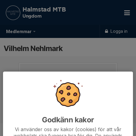
Halmstad MTB
Ungdom
Logga in
Medlemmar
Vilhelm Nehlmark
Godkänn kakor
Vi använder oss av kakor (cookies) för att vår
webbplats ska fungera bra för dig. De används
Ålder
9 år