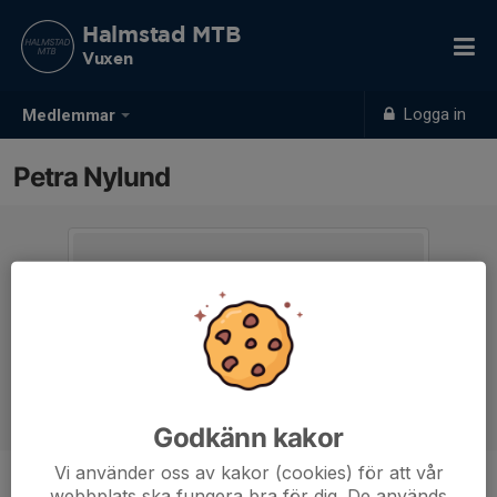
Halmstad MTB
Vuxen
Logga in
Medlemmar
Petra Nylund
Godkänn kakor
Vi använder oss av kakor (cookies) för att vår
webbplats ska fungera bra för dig. De används
Ålder
61 år