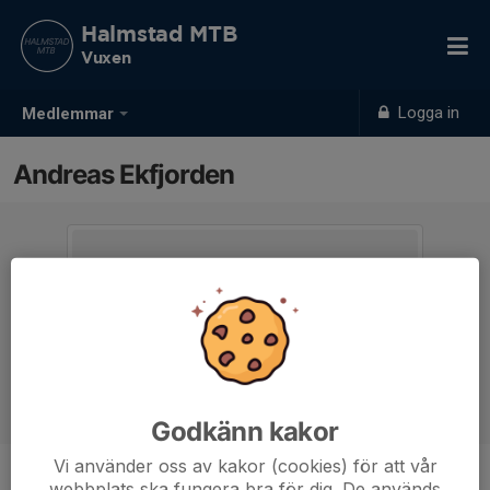
Halmstad MTB
Vuxen
Logga in
Medlemmar
Andreas Ekfjorden
Godkänn kakor
Vi använder oss av kakor (cookies) för att vår
webbplats ska fungera bra för dig. De används
Ålder
52 år