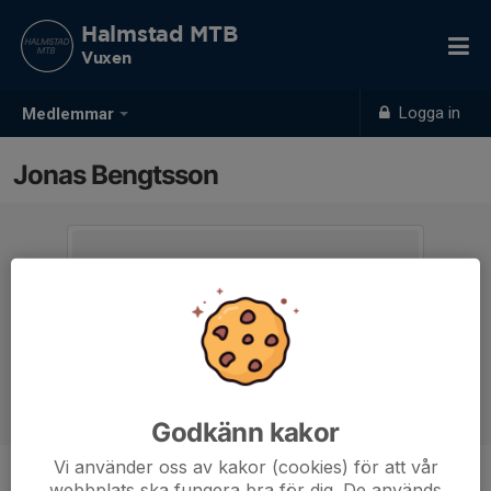
Halmstad MTB
Vuxen
Logga in
Medlemmar
Jonas Bengtsson
Godkänn kakor
Vi använder oss av kakor (cookies) för att vår
webbplats ska fungera bra för dig. De används
Ålder
48 år