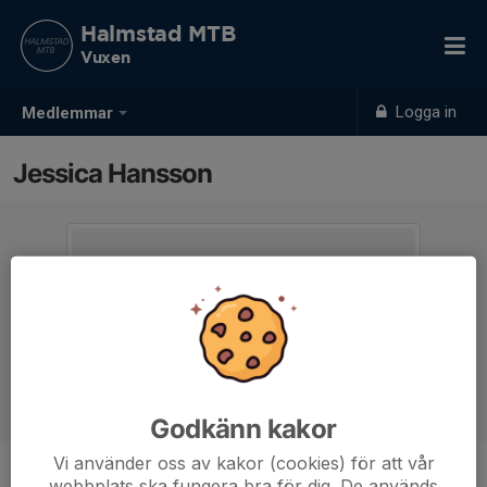
Halmstad MTB
Vuxen
Logga in
Medlemmar
Jessica Hansson
Godkänn kakor
Vi använder oss av kakor (cookies) för att vår
webbplats ska fungera bra för dig. De används
Ålder
43 år