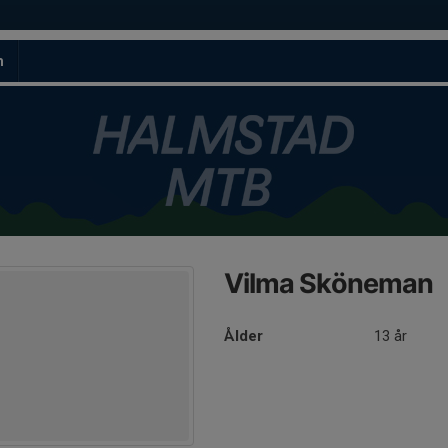
m
Vilma Sköneman
Ålder
13 år