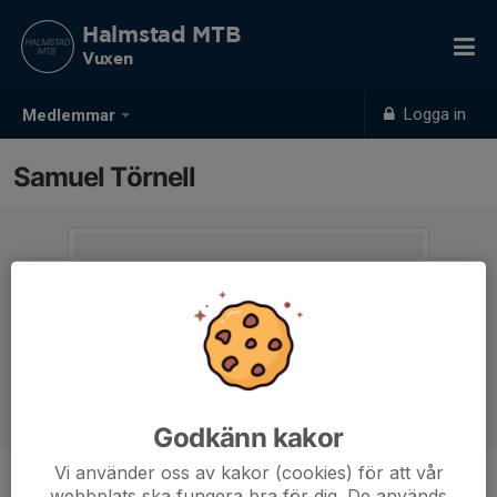
Halmstad MTB
Vuxen
Logga in
Medlemmar
Samuel Törnell
Godkänn kakor
Vi använder oss av kakor (cookies) för att vår
webbplats ska fungera bra för dig. De används
Ålder
59 år