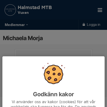
Halmstad MTB
Vuxen
Logga in
Medlemmar
Michaela Morja
Godkänn kakor
Vi använder oss av kakor (cookies) för att vår
webbplats ska fungera bra för dig. De används
Ålder
40 år