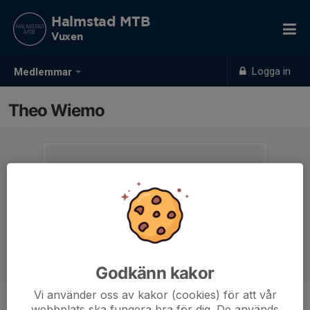
Halmstad MTB
Vuxen
Logga in
Medlemmar
Theo Wiemo
Godkänn kakor
Vi använder oss av kakor (cookies) för att vår
webbplats ska fungera bra för dig. De används
Ålder
12 år