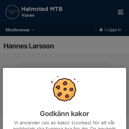
Halmstad MTB
Vuxen
Logga in
Medlemmar
Hannes Larsson
Godkänn kakor
Vi använder oss av kakor (cookies) för att vår
webbplats ska fungera bra för dig. De används
Ålder
46 år