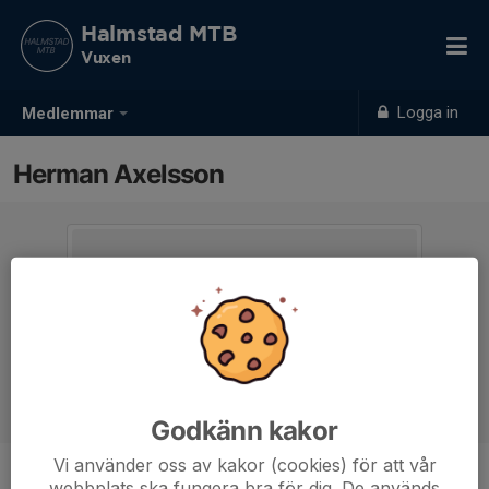
Halmstad MTB
Vuxen
Logga in
Medlemmar
Herman Axelsson
Godkänn kakor
Vi använder oss av kakor (cookies) för att vår
webbplats ska fungera bra för dig. De används
Ålder
15 år