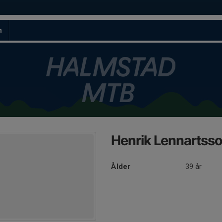
m
Henrik Lennartss
Ålder
39 år