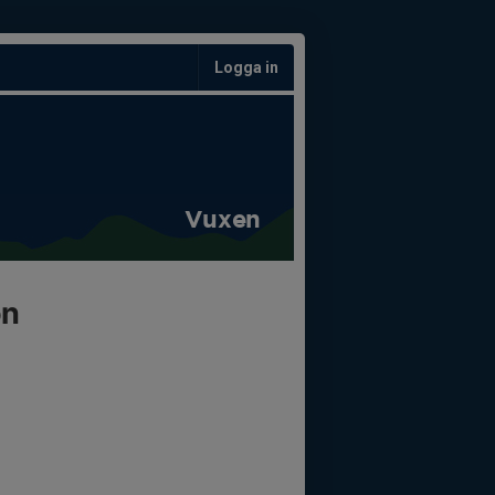
Logga in
Vuxen
on