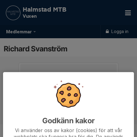
Halmstad MTB
Vuxen
Logga in
Medlemmar
Richard Svanström
Godkänn kakor
Vi använder oss av kakor (cookies) för att vår
webbplats ska fungera bra för dig. De används
Ålder
57 år