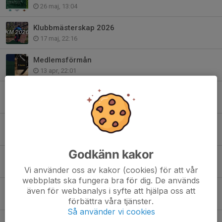
26 maj, 13:04
Klubbmästerskap 2026
17 maj, 22:16
Medlemsförmån
13 apr, 22:01
Halmstad MTB Trailkidz
2 apr, 23:19
Årskalender 2026
2 apr, 22:09
Godkänn kakor
Uppdatering stigstatus Plönninge MTB
2 apr, 21:51
Vi använder oss av kakor (cookies) för att vår
webbplats ska fungera bra för dig. De används
Stigstatus Plönninge: Ingen cykling tills vidare
även för webbanalys i syfte att hjälpa oss att
3 mar, 10:26
förbättra våra tjänster.
Så använder vi cookies
Årsmöte 2026