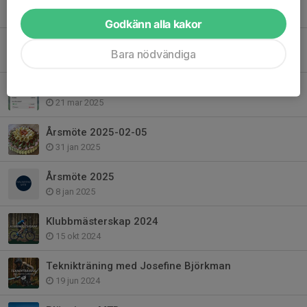
3 jan, 19:56
Godkänn alla kakor
Invigning Plönninge MTB Arena
Bara nödvändiga
21 apr 2025
Nytt Bankgiro på våra fakturor
21 mar 2025
Årsmöte 2025-02-05
31 jan 2025
Årsmöte 2025
8 jan 2025
Klubbmästerskap 2024
15 okt 2024
Teknikträning med Josefine Björkman
19 jun 2024