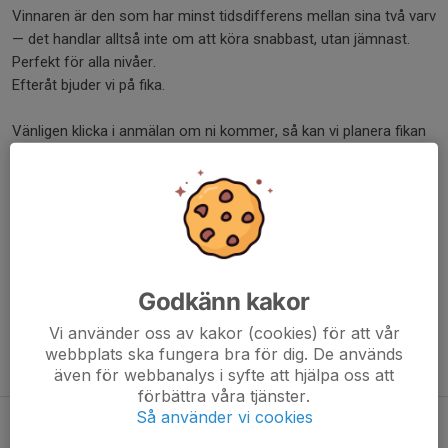
Vinnaren är den som har minst tidsdifferens mellan sina två varv
— det handlar alltså inte om att köra snabbast, utan jämnast.
Perfekt för alla nivåer.
Efteråt bjuder vi på fika.
Vänligen klicka i anmälan om ni kommer, så kan vi planera fikan
lite bättre!
Anmäl dig här
Varmt välkommen!
Dela nyhet
Godkänn kakor
Vi använder oss av kakor (cookies) för att vår
webbplats ska fungera bra för dig. De används
Tidigare nyheter
även för webbanalys i syfte att hjälpa oss att
förbättra våra tjänster.
Så använder vi cookies
X West Cup 2026 - XCO Träningsrace
26 maj, 13:04