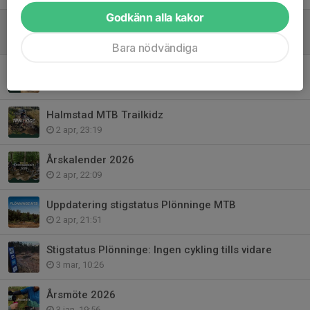
Godkänn alla kakor
Klubbmästerskap 2026
17 maj, 22:16
Bara nödvändiga
Medlemsförmån
13 apr, 22:01
Halmstad MTB Trailkidz
2 apr, 23:19
Årskalender 2026
2 apr, 22:09
Uppdatering stigstatus Plönninge MTB
2 apr, 21:51
Stigstatus Plönninge: Ingen cykling tills vidare
3 mar, 10:26
Årsmöte 2026
3 jan, 19:56