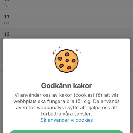
Tor
11
Fre
12
Lör
13
Sön
v.16
14
Godkänn kakor
Mån
Vi använder oss av kakor (cookies) för att vår
15
webbplats ska fungera bra för dig. De används
Tis
även för webbanalys i syfte att hjälpa oss att
16
förbättra våra tjänster.
Så använder vi cookies
Ons
17