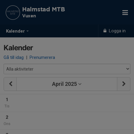
Halmstad MTB
Vuxen
Logga in
Kalender
Kalender
Gå till idag
|
Prenumerera
April 2025
1
Tis
2
Ons