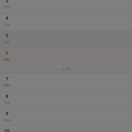
3
Tor
4
Fre
5
Lör
6
Sön
v.15
7
Mån
8
Tis
9
Ons
10