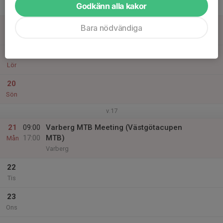
Godkänn alla kakor
Tor
18
Bara nödvändiga
Fre
19
Lör
20
Sön
v.17
21
09:00
Varberg MTB Meeting (Västgötacupen
17:00
MTB)
Mån
Varberg
22
Tis
23
Ons