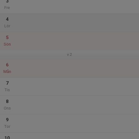
3
Fre
4
Lör
5
Sön
v.2
6
Mån
7
Tis
8
Ons
9
Tor
10