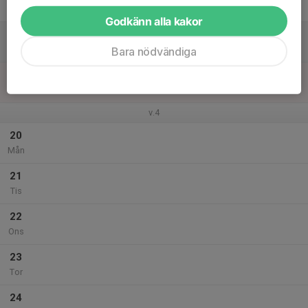
Fre
Godkänn alla kakor
18
Lör
Bara nödvändiga
19
Sön
v.4
20
Mån
21
Tis
22
Ons
23
Tor
24