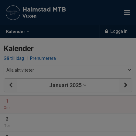
Halmstad MTB
Vuxen
Logga in
Kalender
Kalender
Gå till idag
|
Prenumerera
Januari 2025
1
Ons
2
Tor