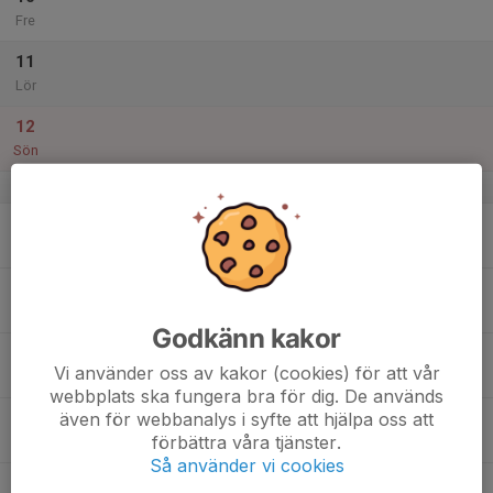
Fre
11
Lör
12
Sön
v.3
13
Mån
14
Tis
Godkänn kakor
15
Vi använder oss av kakor (cookies) för att vår
Ons
webbplats ska fungera bra för dig. De används
även för webbanalys i syfte att hjälpa oss att
16
förbättra våra tjänster.
Tor
Så använder vi cookies
17