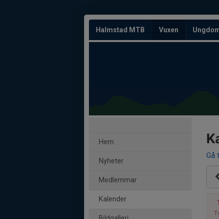
Halmstad MTB
Vuxen
Ungdo
K
Hem
Gå t
Nyheter
Medlemmar
Kalender
T
Bildgalleri