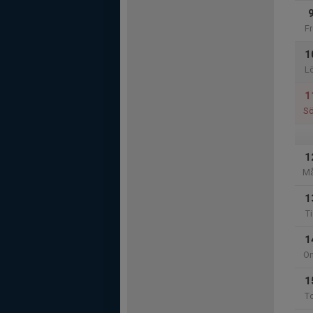
Fr
1
L
1
S
1
M
1
Ti
1
O
1
T