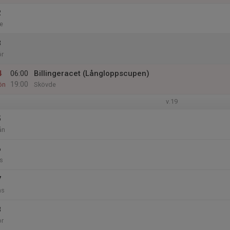
2
e
3
ör
4
06:00
Billingeracet (Långloppscupen)
19:00
ön
Skövde
v.19
5
ån
6
s
7
ns
8
or