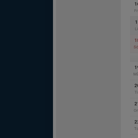
1
Fr
1
L
1
S
1
M
2
Ti
2
O
2
T