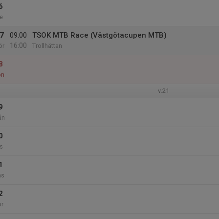
6
e
7
09:00
TSOK MTB Race (Västgötacupen MTB)
16:00
ör
Trollhättan
8
ön
v.21
9
ån
0
s
1
ns
2
or