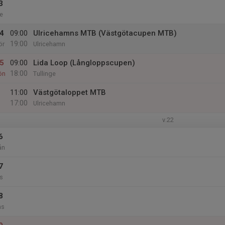
3
e
4
09:00
Ulricehamns MTB (Västgötacupen MTB)
19:00
ör
Ulricehamn
5
09:00
Lida Loop (Långloppscupen)
18:00
ön
Tullinge
11:00
Västgötaloppet MTB
17:00
Ulricehamn
v.22
6
ån
7
s
8
ns