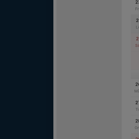
2
Fr
2
L
2
S
2
M
2
Ti
2
O