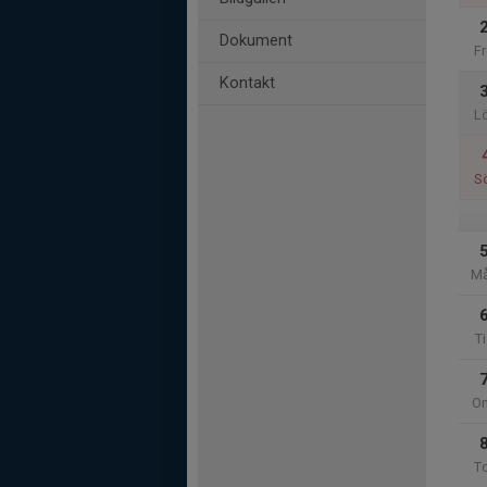
Dokument
Fr
Kontakt
L
S
M
Ti
O
T