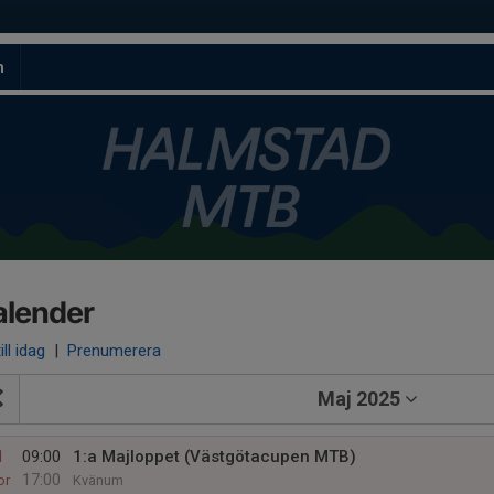
m
alender
ill idag
|
Prenumerera
Maj 2025
1
09:00
1:a Majloppet (Västgötacupen MTB)
17:00
or
Kvänum