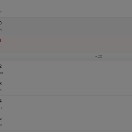
9
e
0
ör
1
ön
v.20
2
ån
3
s
4
ns
5
or