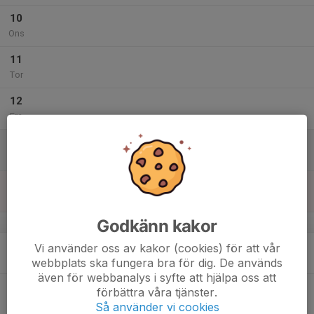
10
Ons
11
Tor
12
Fre
13
Lör
14
Sön
Godkänn kakor
v.51
15
Vi använder oss av kakor (cookies) för att vår
Mån
webbplats ska fungera bra för dig. De används
även för webbanalys i syfte att hjälpa oss att
16
förbättra våra tjänster.
Tis
Så använder vi cookies