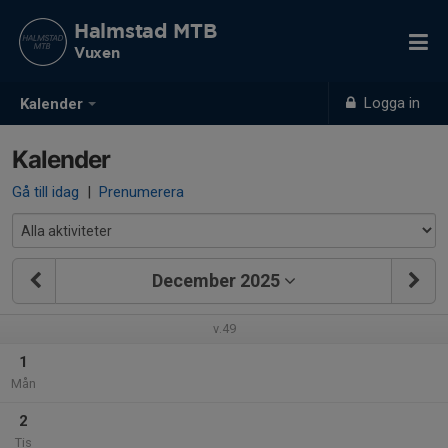
Halmstad MTB
Vuxen
Logga in
Kalender
Kalender
Gå till idag
|
Prenumerera
December 2025
v.49
1
Mån
2
Tis