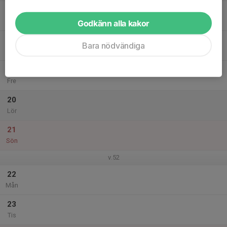
17
Ons
Godkänn alla kakor
18
Bara nödvändiga
Tor
19
Fre
20
Lör
21
Sön
v.52
22
Mån
23
Tis