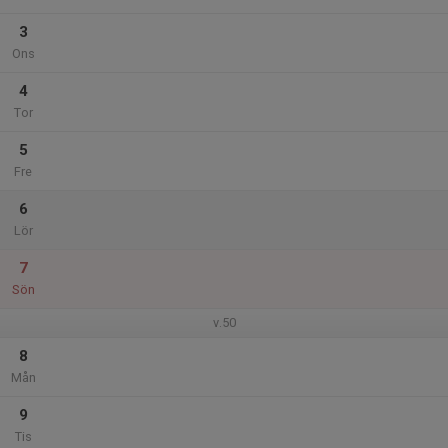
3
Ons
4
Tor
5
Fre
6
Lör
7
Sön
v.50
8
Mån
9
Tis