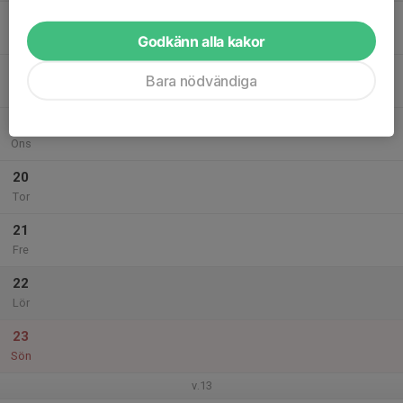
17
Mån
Godkänn alla kakor
18
Bara nödvändiga
Tis
19
Ons
20
Tor
21
Fre
22
Lör
23
Sön
v.13