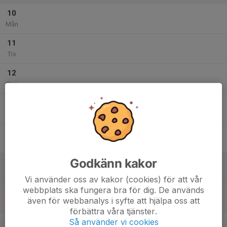
10
Mån
11
Tis
12
Ons
13
Tor
14
Fre
Godkänn kakor
15
Lör
Vi använder oss av kakor (cookies) för att vår
webbplats ska fungera bra för dig. De används
16
även för webbanalys i syfte att hjälpa oss att
Sön
förbättra våra tjänster.
v.12
Så använder vi cookies