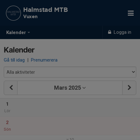
Halmstad MTB
Vuxen
Logga in
Kalender
Kalender
Gå till idag
|
Prenumerera
Mars 2025
1
Lör
2
Sön
v.10