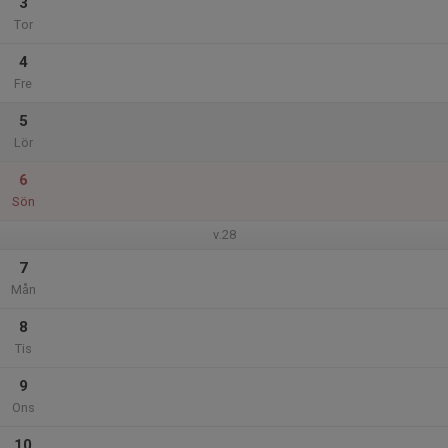
3
Tor
4
Fre
5
Lör
6
Sön
v.28
7
Mån
8
Tis
9
Ons
10