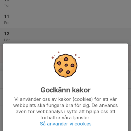
Tor
11
Fre
12
Lör
13
Sön
v.29
14
Mån
Godkänn kakor
15
Vi använder oss av kakor (cookies) för att vår
Tis
webbplats ska fungera bra för dig. De används
även för webbanalys i syfte att hjälpa oss att
16
förbättra våra tjänster.
Ons
Så använder vi cookies
17