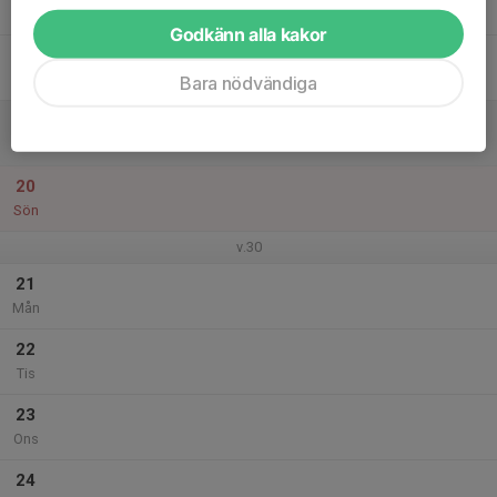
Tor
Godkänn alla kakor
18
Fre
Bara nödvändiga
19
Lör
20
Sön
v.30
21
Mån
22
Tis
23
Ons
24