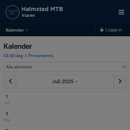
Halmstad MTB
Vuxen
Logga in
Kalender
Kalender
Gå till idag
|
Prenumerera
Juli 2025
1
Tis
2
Ons