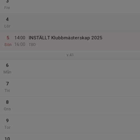
3
Fre
4
Lör
5
14:00
INSTÄLLT Klubbmästerskap 2025
16:00
Sön
TBD
v.41
6
Mån
7
Tis
8
Ons
9
Tor
10