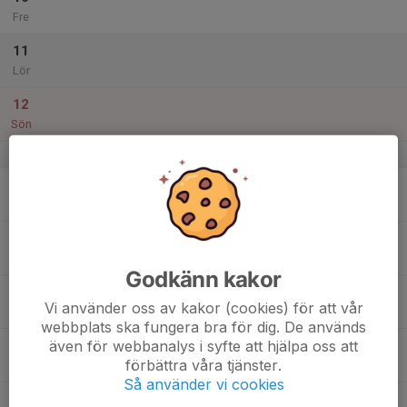
Fre
11
Lör
12
Sön
v.42
13
Mån
14
Tis
Godkänn kakor
15
Vi använder oss av kakor (cookies) för att vår
Ons
webbplats ska fungera bra för dig. De används
även för webbanalys i syfte att hjälpa oss att
16
förbättra våra tjänster.
Tor
Så använder vi cookies
17