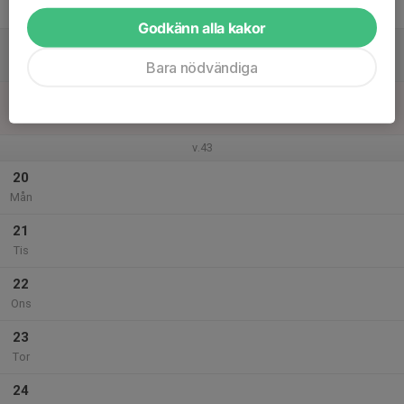
Fre
Godkänn alla kakor
18
Lör
Bara nödvändiga
19
Sön
v.43
20
Mån
21
Tis
22
Ons
23
Tor
24