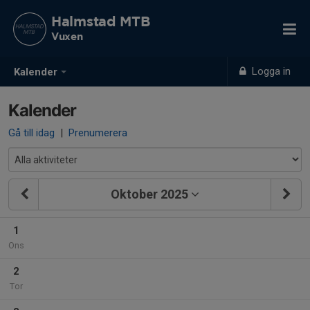
Halmstad MTB
Vuxen
Logga in
Kalender
Kalender
Gå till idag
|
Prenumerera
Oktober 2025
1
Ons
2
Tor