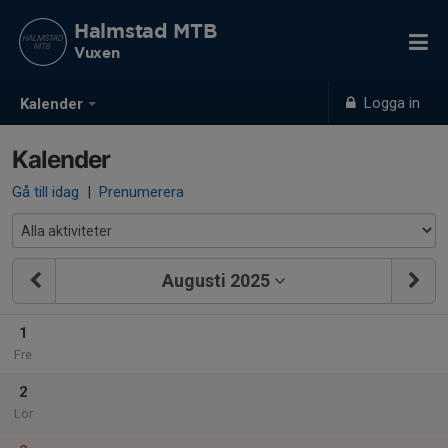
Halmstad MTB
Vuxen
Logga in
Kalender
Kalender
Gå till idag
|
Prenumerera
Augusti 2025
1
Fre
2
Lör