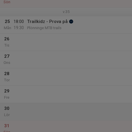
Sön
v.35
25
18:00
Trailkidz - Prova på
19:30
Mån
Plönninge MTB trails
26
Tis
27
Ons
28
Tor
29
Fre
30
Lör
31