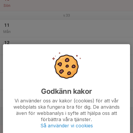
Sön
v.33
11
Mån
12
Tis
13
Ons
14
Tor
Godkänn kakor
15
Vi använder oss av kakor (cookies) för att vår
Fre
webbplats ska fungera bra för dig. De används
även för webbanalys i syfte att hjälpa oss att
16
förbättra våra tjänster.
Lör
Så använder vi cookies
17