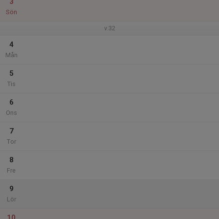
3
Sön
v.32
4
Mån
5
Tis
6
Ons
7
Tor
8
Fre
9
Lör
10