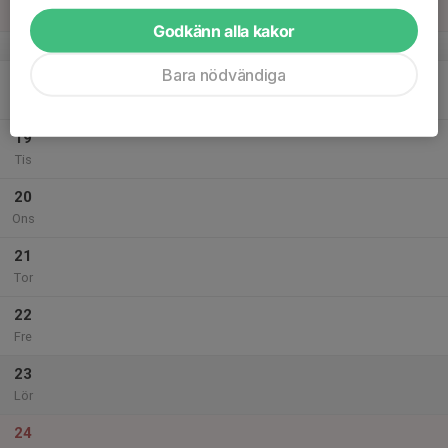
Sön
Godkänn alla kakor
v.34
Bara nödvändiga
18
18:00
Trailkidz - Prova på
19:30
Mån
Plönninge MTB trails
19
Tis
20
Ons
21
Tor
22
Fre
23
Lör
24